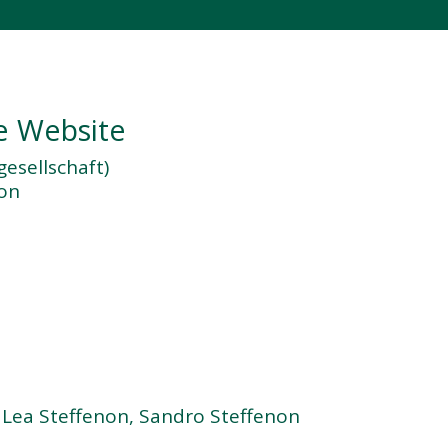
se Website
gesellschaft)
non
 Lea Steffenon, Sandro Steffenon